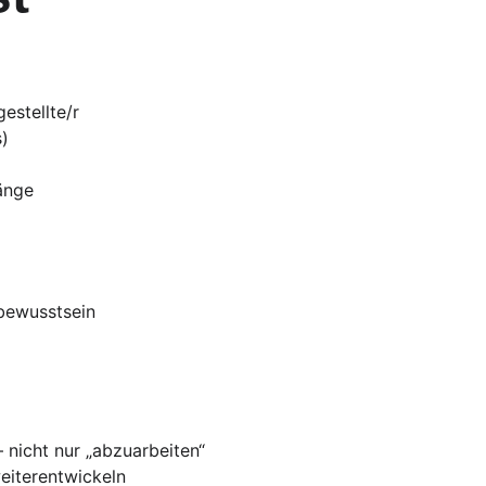
estellte/r
s)
änge
bewusstsein
 nicht nur „abzuarbeiten“
weiterentwickeln