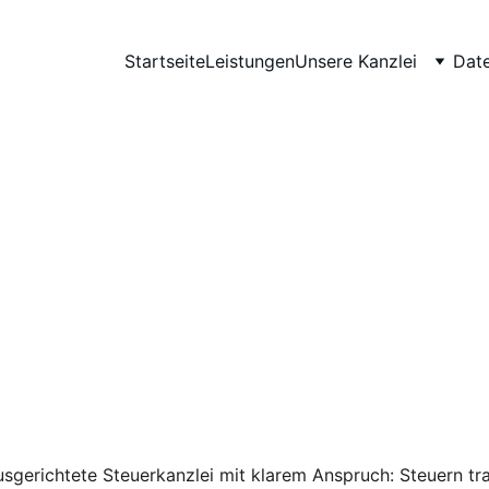
Startseite
Leistungen
Unsere Kanzlei
Dat
changestellte/
In Bad Kreuznach - Werde Teil unseres Teams
usgerichtete Steuerkanzlei mit klarem Anspruch: Steuern tran